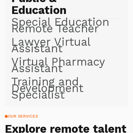
Education
Special Education
Remote Teacher
Lawyer Virtual
Assistant
Virtual Pharmacy
Assistant
Training and
Development
Specialist
OUR SERVICES
Explore
remote talent